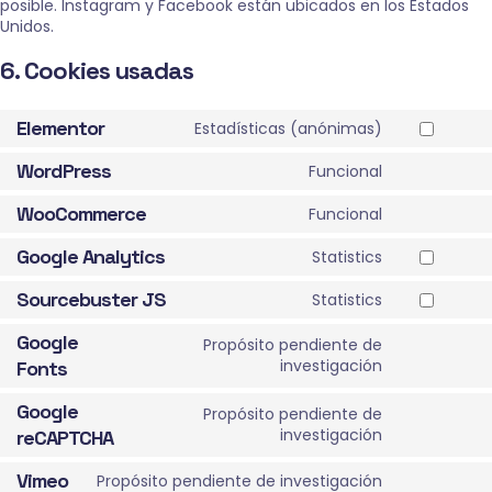
posible. Instagram y Facebook están ubicados en los Estados
Unidos.
6. Cookies usadas
Elementor
Estadísticas (anónimas)
Consent
to
WordPress
Funcional
service
Consent
elementor
to
WooCommerce
Funcional
service
Consent
wordpress
to
Google Analytics
Statistics
service
Consent
woocomme
to
Sourcebuster JS
Statistics
service
Consent
google-
to
Google
Propósito pendiente de
analytics
service
Consent
investigación
Fonts
sourcebust
to
js
service
Google
Propósito pendiente de
google-
Consent
investigación
reCAPTCHA
fonts
to
service
Vimeo
Propósito pendiente de investigación
Consent