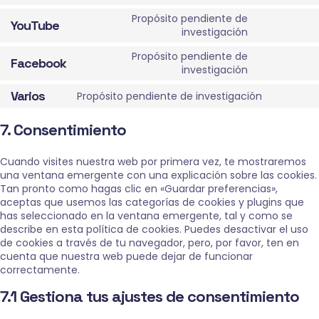
google-
to
recaptcha
Propósito pendiente de
YouTube
service
Consent
investigación
vimeo
to
Propósito pendiente de
service
Facebook
Consent
investigación
youtube
to
Varios
service
Propósito pendiente de investigación
Consent
facebook
to
7. Consentimiento
service
varios
Cuando visites nuestra web por primera vez, te mostraremos
una ventana emergente con una explicación sobre las cookies.
Tan pronto como hagas clic en «Guardar preferencias»,
aceptas que usemos las categorías de cookies y plugins que
has seleccionado en la ventana emergente, tal y como se
describe en esta política de cookies. Puedes desactivar el uso
de cookies a través de tu navegador, pero, por favor, ten en
cuenta que nuestra web puede dejar de funcionar
correctamente.
7.1 Gestiona tus ajustes de consentimiento